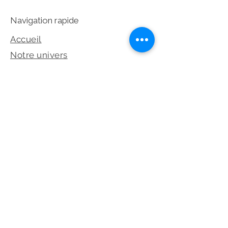
Navigation rapide
Accueil
Notre univers
Collection
Prendre rendez-vous
Dépot-Vente
©2026 Les Éternelles – Tous droits
réservés
Réseaux sociaux et legales
Politique de confidentialité
Mentions légales