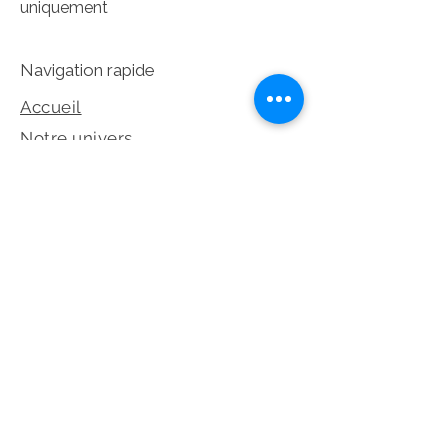
uniquement
Navigation rapide
Accueil
Notre univers
Collection
Prendre rendez-vous
Dépot-Vente
©2026 Les Éternelles – Tous droits
réservés
Réseaux sociaux et legales
Politique de confidentialité