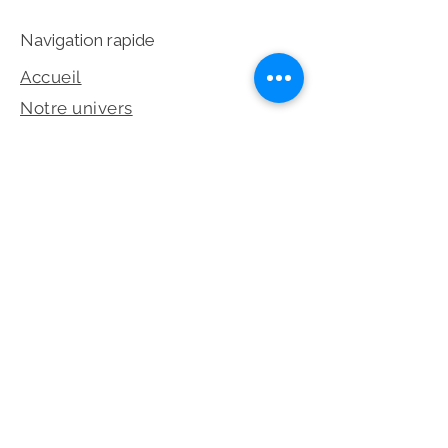
Navigation rapide
Accueil
Notre univers
Collection
Prendre rendez-vous
Dépot-Vente
©2026 Les Éternelles – Tous droits
réservés
Réseaux sociaux et legales
Politique de confidentialité
Mentions légales