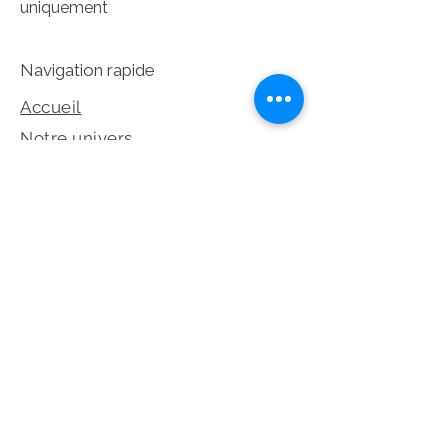
uniquement
Navigation rapide
Accueil
Notre univers
Collection
Prendre rendez-vous
Dépot-Vente
©2026 Les Éternelles – Tous droits
réservés
Réseaux sociaux et legales
Politique de confidentialité