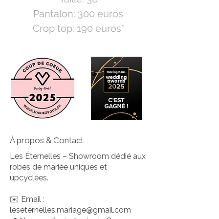
Pantalon: 300 euros
Crop top: 190 euros*
Bolero: 290 euros*
Toutes les pièces,
pantalon, crop top et
boléro peuvent associer
à d'autres pièces.
*pièces pouvant être
refaites à taille jusqu'à
À propos & Contact
épuisement du stock de
Les Éternelles – Showroom dédié aux
tissus revalorisés.
robes de mariée uniques et
Crédits photo: margaux-
upcyclées.
jo
✉️ Email :
leseternelles.mariage@gmail.com