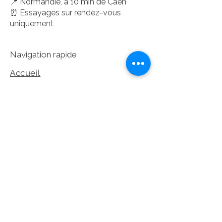
📍 Normandie, à 10 min de Caen
⏰ Essayages sur rendez-vous
uniquement
Navigation rapide
Accueil
Notre univers
Collection
Prendre rendez-vous
Dépot-Vente
©2026 Les Éternelles – Tous droits
réservés
Réseaux sociaux et legales