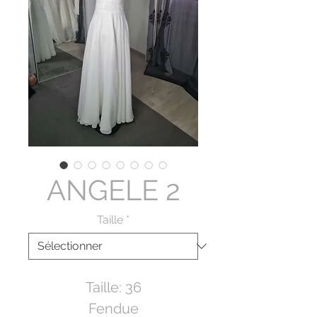
ANGELE 2
Taille
*
Taille: 36
Fendue