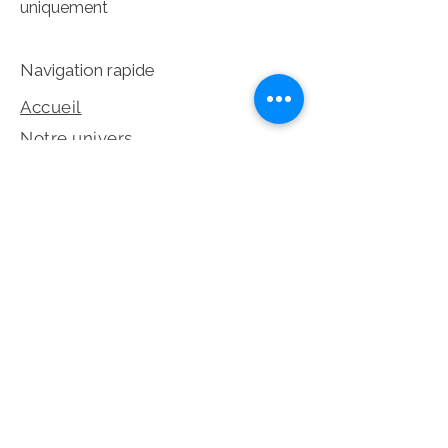
uniquement
Navigation rapide
Accueil
Notre univers
Collection
Prendre rendez-vous
Dépot-Vente
©2026 Les Éternelles – Tous droits
réservés
Réseaux sociaux et legales
Politique de confidentialité