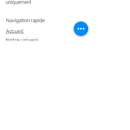
uniquement
Navigation rapide
Accueil
Notre univers
Collection
Prendre rendez-vous
Dépot-Vente
©2026 Les Éternelles – Tous droits
réservés
Réseaux sociaux et legales
Politique de confidentialité