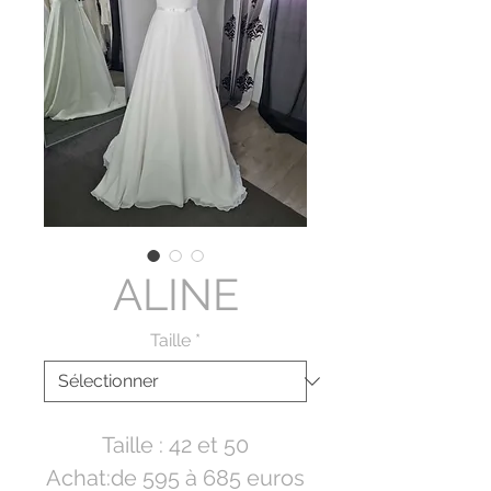
ALINE
Taille
*
Taille : 42 et 50
Achat:de 595 à 685 euros