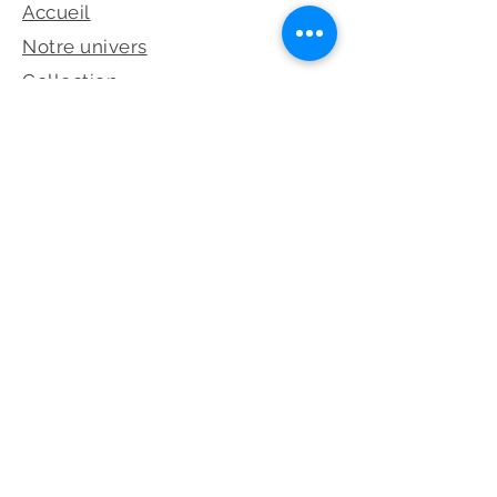
Accueil
Notre univers
Collection
Prendre rendez-vous
Dépot-Vente
©2026 Les Éternelles – Tous droits
réservés
Réseaux sociaux et legales
Politique de confidentialité
Mentions légales
Paramètres des cookies